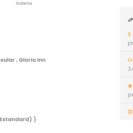
Galeria
¿P
p
ular , Gloria Inn
2
p
(Estandard) )