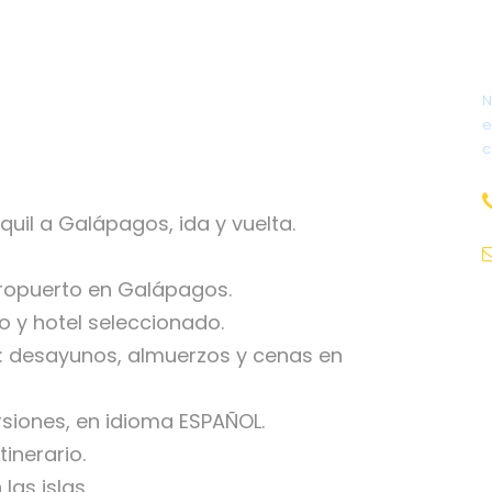
N
e
c
uil a Galápagos, ida y vuelta.
eropuerto en Galápagos.
o y hotel seleccionado.
: desayunos, almuerzos y cenas en
rsiones, en idioma ESPAÑOL.
tinerario.
las islas.