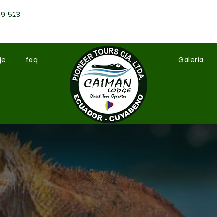
59 523
je
faq
Galeria