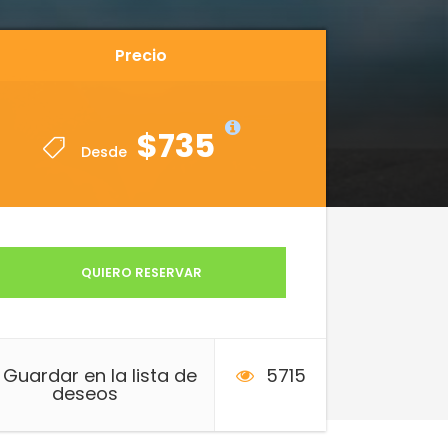
Precio
Precio
$735
$735
Desde
Desde
QUIERO RESERVAR
Guardar en la lista de
5715
deseos