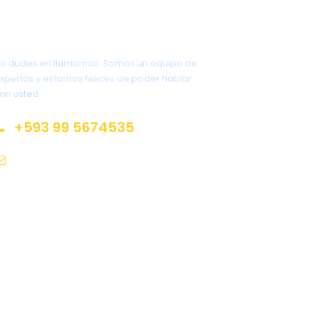
Tienes preguntas?
o dudes en llamarnos. Somos un equipo de
xpertos y estamos felices de poder hablar
on usted.
+593 99 5674535
info@caimanlodge.com