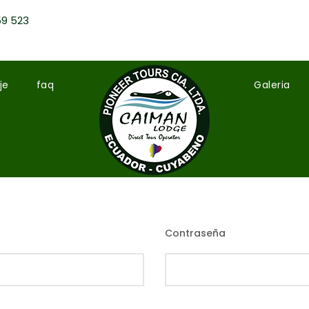
59 523
je
faq
Galeria
Contraseña